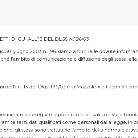
TTI DI CUI ALL’13 DEL DLGS N.196/03
. 30 giugno 2003 n. 196, siamo a fornire le dovute informazio
ché l’ambito di comunicazione e diffusione degli stessi, alla
nsi dell’art. 13 del Dlgs. 196/03 è la Mazzoleni e Facori Srl con
 iniziare ed eseguire rapporti contrattuali con Voi è tenuta ad
amite terzi, dati qualificati come personali dalla legge, in par
 che, gli stessi sono trattati nell’ambito della normale attivit
 rapporti contrattuali, per finalità connesse agli obblighi pr