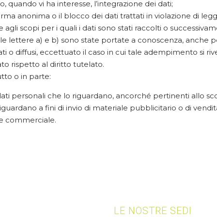
, quando vi ha interesse, l’integrazione dei dati;
rma anonima o il blocco dei dati trattati in violazione di leg
agli scopi per i quali i dati sono stati raccolti o successivame
alle lettere a) e b) sono state portate a conoscenza, anche p
cati o diffusi, eccettuato il caso in cui tale adempimento si
rispetto al diritto tutelato.
utto o in parte:
dati personali che lo riguardano, ancorché pertinenti allo sc
iguardano a fini di invio di materiale pubblicitario o di vend
ne commerciale.
LE NOSTRE SEDI