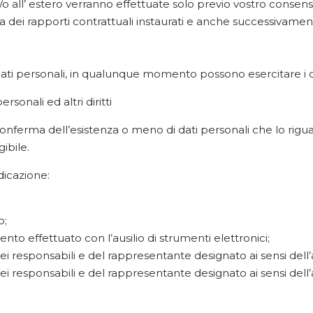
e/o all’ estero verranno effettuate solo previo vostro consen
ata dei rapporti contrattuali instaurati e anche successivamen
i dati personali, in qualunque momento possono esercitare i diri
rsonali ed altri diritti
la conferma dell’esistenza o meno di dati personali che lo rig
ibile.
ndicazione:
o;
ento effettuato con l’ausilio di strumenti elettronici;
, dei responsabili e del rappresentante designato ai sensi dell
, dei responsabili e del rappresentante designato ai sensi dell