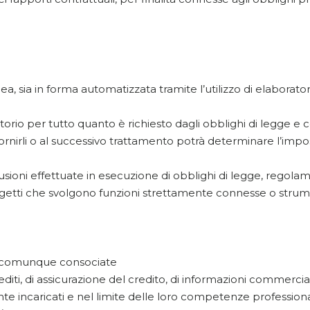
ea, sia in forma automatizzata tramite l’utilizzo di elaborator
atorio per tutto quanto è richiesto dagli obblighi di legge e
fornirli o al successivo trattamento potrà determinare l’imposs
sioni effettuate in esecuzione di obblighi di legge, regolam
tti che svolgono funzioni strettamente connesse o strumental
 o comunque consociate
rediti, di assicurazione del credito, di informazioni commercial
te incaricati e nel limite delle loro competenze professional